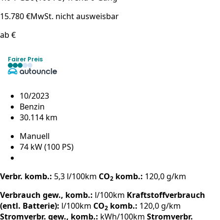
15.780 €
MwSt. nicht ausweisbar
ab €
Fairer Preis
10/2023
Benzin
30.114 km
Manuell
74 kW (100 PS)
Verbr. komb.:
5,3 l/100km
CO
komb.:
120,0 g/km
2
Verbrauch gew., komb.:
l/100km
Kraftstoffverbrauch
(entl. Batterie):
l/100km
CO
komb.:
120,0 g/km
2
Stromverbr. gew., komb.:
kWh/100km
Stromverbr.