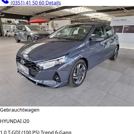
(0351) 41 50 60
Details
Gebrauchtwagen
HYUNDAI i20
1.0 T-GDI (100 PS) Trend 6-Gang