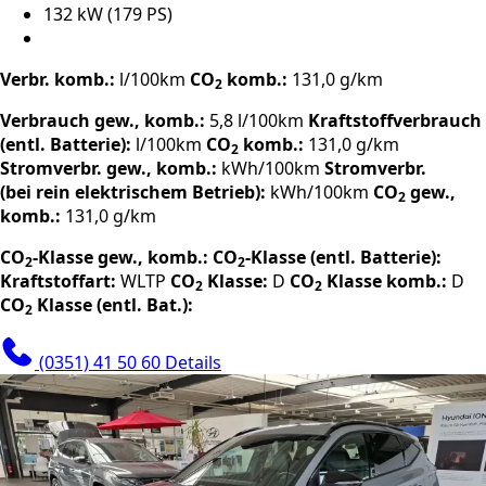
132 kW (179 PS)
Verbr. komb.:
l/100km
CO
komb.:
131,0 g/km
2
Verbrauch gew., komb.:
5,8 l/100km
Kraftstoffverbrauch
(entl. Batterie):
l/100km
CO
komb.:
131,0 g/km
2
Stromverbr. gew., komb.:
kWh/100km
Stromverbr.
(bei rein elektrischem Betrieb):
kWh/100km
CO
gew.,
2
komb.:
131,0 g/km
CO
-Klasse gew., komb.:
CO
-Klasse (entl. Batterie):
2
2
Kraftstoffart:
WLTP
CO
Klasse:
D
CO
Klasse komb.:
D
2
2
CO
Klasse (entl. Bat.):
2
(0351) 41 50 60
Details