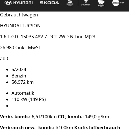
Gebrauchtwagen
HYUNDAI TUCSON
1.6 T-GDI 150PS 48V 7-DCT 2WD N Line MJ23
26.980 €
inkl. MwSt
ab €
5/2024
Benzin
56.972 km
Automatik
110 kW (149 PS)
Verbr. komb.:
6,6 l/100km
CO
komb.:
149,0 g/km
2
Verbrauch gew., komb.:
l/100km
Kraftstoffverbrauch