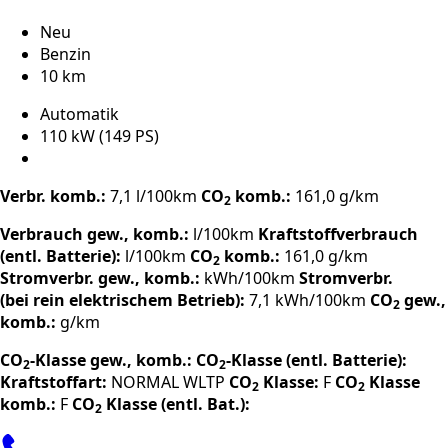
Neu
Benzin
10 km
Automatik
110 kW (149 PS)
Verbr. komb.:
7,1 l/100km
CO
komb.:
161,0 g/km
2
Verbrauch gew., komb.:
l/100km
Kraftstoffverbrauch
(entl. Batterie):
l/100km
CO
komb.:
161,0 g/km
2
Stromverbr. gew., komb.:
kWh/100km
Stromverbr.
(bei rein elektrischem Betrieb):
7,1 kWh/100km
CO
gew.,
2
komb.:
g/km
CO
-Klasse gew., komb.:
CO
-Klasse (entl. Batterie):
2
2
Kraftstoffart:
NORMAL
WLTP
CO
Klasse:
F
CO
Klasse
2
2
komb.:
F
CO
Klasse (entl. Bat.):
2