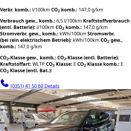
Verbr. komb.:
l/100km
CO
komb.:
147,0 g/km
2
Verbrauch gew., komb.:
6,5 l/100km
Kraftstoffverbrauch
(entl. Batterie):
l/100km
CO
komb.:
147,0 g/km
2
Stromverbr. gew., komb.:
kWh/100km
Stromverbr.
(bei rein elektrischem Betrieb):
kWh/100km
CO
gew.,
2
komb.:
147,0 g/km
CO
-Klasse gew., komb.:
CO
-Klasse (entl. Batterie):
2
2
Kraftstoffart:
WLTP
CO
Klasse:
E
CO
Klasse komb.:
E
2
2
CO
Klasse (entl. Bat.):
2
(0351) 41 50 60
Details