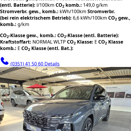
(entl. Batterie):
l/100km
CO
komb.:
149,0 g/km
2
Stromverbr. gew., komb.:
kWh/100km
Stromverbr.
(bei rein elektrischem Betrieb):
6,6 kWh/100km
CO
gew.,
2
komb.:
g/km
CO
-Klasse gew., komb.:
CO
-Klasse (entl. Batterie):
2
2
Kraftstoffart:
NORMAL
WLTP
CO
Klasse:
E
CO
Klasse
2
2
komb.:
E
CO
Klasse (entl. Bat.):
2
(0351) 41 50 60
Details