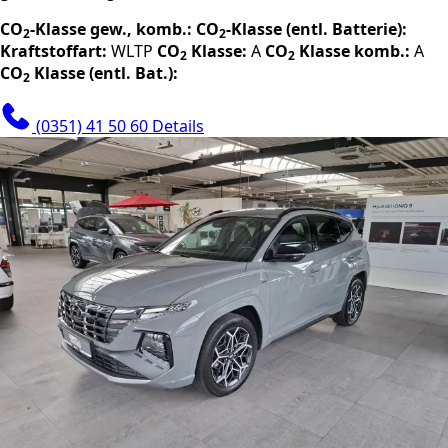
CO
-Klasse gew., komb.:
CO
-Klasse (entl. Batterie):
2
2
Kraftstoffart:
WLTP
CO
Klasse:
A
CO
Klasse komb.:
A
2
2
CO
Klasse (entl. Bat.):
2
(0351) 41 50 60
Details