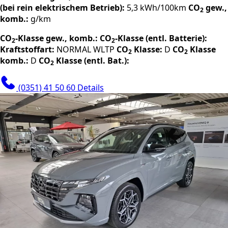
(bei rein elektrischem Betrieb):
5,3 kWh/100km
CO
gew.,
2
komb.:
g/km
CO
-Klasse gew., komb.:
CO
-Klasse (entl. Batterie):
2
2
Kraftstoffart:
NORMAL
WLTP
CO
Klasse:
D
CO
Klasse
2
2
komb.:
D
CO
Klasse (entl. Bat.):
2
(0351) 41 50 60
Details