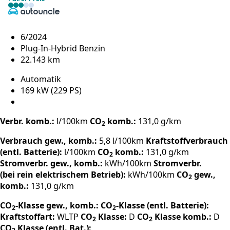
6/2024
Plug-In-Hybrid Benzin
22.143 km
Automatik
169 kW (229 PS)
Verbr. komb.:
l/100km
CO
komb.:
131,0 g/km
2
Verbrauch gew., komb.:
5,8 l/100km
Kraftstoffverbrauch
(entl. Batterie):
l/100km
CO
komb.:
131,0 g/km
2
Stromverbr. gew., komb.:
kWh/100km
Stromverbr.
(bei rein elektrischem Betrieb):
kWh/100km
CO
gew.,
2
komb.:
131,0 g/km
CO
-Klasse gew., komb.:
CO
-Klasse (entl. Batterie):
2
2
Kraftstoffart:
WLTP
CO
Klasse:
D
CO
Klasse komb.:
D
2
2
CO
Klasse (entl. Bat.):