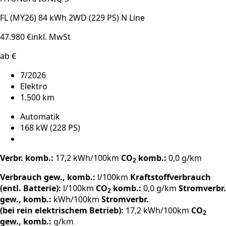
FL (MY26) 84 kWh 2WD (229 PS) N Line
47.980 €
inkl. MwSt
ab €
7/2026
Elektro
1.500 km
Automatik
168 kW (228 PS)
Verbr. komb.:
17,2 kWh/100km
CO
komb.:
0,0 g/km
2
Verbrauch gew., komb.:
l/100km
Kraftstoffverbrauch
(entl. Batterie):
l/100km
CO
komb.:
0,0 g/km
Stromverbr.
2
gew., komb.:
kWh/100km
Stromverbr.
(bei rein elektrischem Betrieb):
17,2 kWh/100km
CO
2
gew., komb.:
g/km