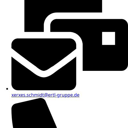
xerxes.schmidt@ertl-gruppe.de