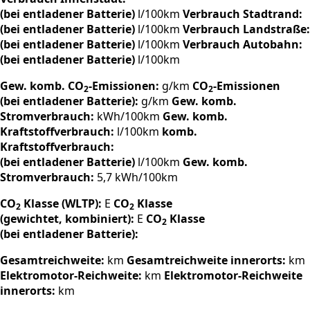
(bei entladener Batterie)
l/100km
Verbrauch Stadtrand:
(bei entladener Batterie)
l/100km
Verbrauch Landstraße:
(bei entladener Batterie)
l/100km
Verbrauch Autobahn:
(bei entladener Batterie)
l/100km
Gew. komb. CO
-Emissionen:
g/km
CO
-Emissionen
2
2
(bei entladener Batterie):
g/km
Gew. komb.
Stromverbrauch:
kWh/100km
Gew. komb.
Kraftstoffverbrauch:
l/100km
komb.
Kraftstoffverbrauch:
(bei entladener Batterie)
l/100km
Gew. komb.
Stromverbrauch:
5,7 kWh/100km
CO
Klasse (WLTP):
E
CO
Klasse
2
2
(gewichtet, kombiniert):
E
CO
Klasse
2
(bei entladener Batterie):
Gesamtreichweite:
km
Gesamtreichweite innerorts:
km
Elektromotor-Reichweite:
km
Elektromotor-Reichweite
innerorts:
km