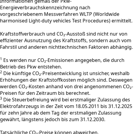
Informationen gemäß der Pkw-
Energieverbrauchskennzeichnung nach
vorgeschriebenem Messverfahren WLTP (Worldwide
harmonised Light-duty vehicles Test Procedures) ermittelt.
Kraftstoffverbrauch und CO₂-Ausstoß sind nicht nur von
effizienter Ausnutzung des Kraftstoffs, sondern auch vom
Fahrstil und anderen nichttechnischen Faktoren abhängig.
1
Es werden nur CO₂-Emissionen angegeben, die durch
Betrieb des Pkw entstehen.
2
Die künftige CO₂-Preisentwicklung ist unsicher, weshalb
Erhöhungen der Kraftstoffkosten möglich sind. Deswegen
werden CO₂-Kosten anhand von drei angenommenen CO₂-
Preisen für den Zeitraum bis berechnet.
3
Die Steuerbefreiung wird bei erstmaliger Zulassung des
Elektrofahrzeugs in der Zeit vom 18.05.2011 bis 31.12.2025
für zehn Jahre ab dem Tag der erstmaligen Zulassung
gewährt, längstens jedoch bis zum 31.12.2030.
Tatsächliche CO₂-Preise können abweichen.