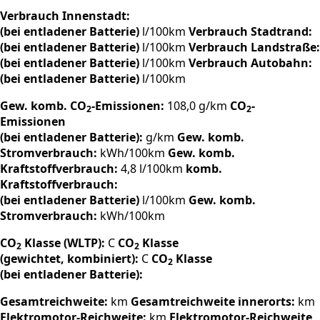
Verbrauch Innenstadt:
(bei entladener Batterie)
l/100km
Verbrauch Stadtrand:
(bei entladener Batterie)
l/100km
Verbrauch Landstraße:
(bei entladener Batterie)
l/100km
Verbrauch Autobahn:
(bei entladener Batterie)
l/100km
Gew. komb. CO
-Emissionen:
108,0 g/km
CO
-
2
2
Emissionen
(bei entladener Batterie):
g/km
Gew. komb.
Stromverbrauch:
kWh/100km
Gew. komb.
Kraftstoffverbrauch:
4,8 l/100km
komb.
Kraftstoffverbrauch:
(bei entladener Batterie)
l/100km
Gew. komb.
Stromverbrauch:
kWh/100km
CO
Klasse (WLTP):
C
CO
Klasse
2
2
(gewichtet, kombiniert):
C
CO
Klasse
2
(bei entladener Batterie):
Gesamtreichweite:
km
Gesamtreichweite innerorts:
km
Elektromotor-Reichweite:
km
Elektromotor-Reichweite