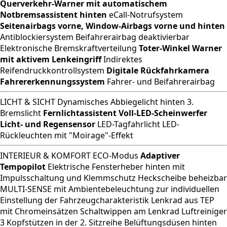
Querverkehr-Warner mit automatischem
Notbremsassistent hinten
eCall-Notrufsystem
Seitenairbags vorne, Window-Airbags vorne und hinten
Antiblockiersystem Beifahrerairbag deaktivierbar
Elektronische Bremskraftverteilung
Toter-Winkel Warner
mit aktivem Lenkeingriff
Indirektes
Reifendruckkontrollsystem
Digitale Rückfahrkamera
Fahrererkennungssystem
Fahrer- und Beifahrerairbag
LICHT & SICHT Dynamisches Abbiegelicht hinten 3.
Bremslicht
Fernlichtassistent
Voll-LED-Scheinwerfer
Licht- und Regensensor
LED-Tagfahrlicht LED-
Rückleuchten mit "Moirage"-Effekt
INTERIEUR & KOMFORT ECO-Modus
Adaptiver
Tempopilot
Elektrische Fensterheber hinten mit
Impulsschaltung und Klemmschutz Heckscheibe beheizbar
MULTI-SENSE mit Ambientebeleuchtung zur individuellen
Einstellung der Fahrzeugcharakteristik Lenkrad aus TEP
mit Chromeinsätzen Schaltwippen am Lenkrad Luftreiniger
3 Kopfstützen in der 2. Sitzreihe Belüftungsdüsen hinten