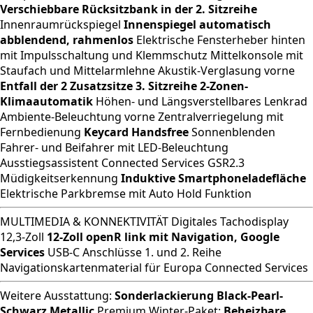
Verschiebbare Rücksitzbank in der 2. Sitzreihe
Innenraumrückspiegel
Innenspiegel automatisch
abblendend, rahmenlos
Elektrische Fensterheber hinten
mit Impulsschaltung und Klemmschutz Mittelkonsole mit
Staufach und Mittelarmlehne Akustik-Verglasung vorne
Entfall der 2 Zusatzsitze 3. Sitzreihe
2-Zonen-
Klimaautomatik
Höhen- und Längsverstellbares Lenkrad
Ambiente-Beleuchtung vorne Zentralverriegelung mit
Fernbedienung
Keycard Handsfree
Sonnenblenden
Fahrer- und Beifahrer mit LED-Beleuchtung
Ausstiegsassistent Connected Services GSR2.3
Müdigkeitserkennung
Induktive Smartphoneladefläche
Elektrische Parkbremse mit Auto Hold Funktion
MULTIMEDIA & KONNEKTIVITÄT Digitales Tachodisplay
12,3-Zoll
12-Zoll openR link mit Navigation, Google
Services
USB-C Anschlüsse 1. und 2. Reihe
Navigationskartenmaterial für Europa Connected Services
Weitere Ausstattung:
Sonderlackierung Black-Pearl-
Schwarz Metallic
Premium Winter-Paket:
Beheizbare