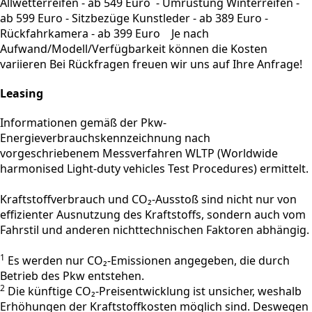
Allwetterreifen - ab 549 Euro - Umrüstung Winterreifen -
ab 599 Euro - Sitzbezüge Kunstleder - ab 389 Euro -
Rückfahrkamera - ab 399 Euro Je nach
Aufwand/Modell/Verfügbarkeit können die Kosten
variieren Bei Rückfragen freuen wir uns auf Ihre Anfrage!
Leasing
Informationen gemäß der Pkw-
Energieverbrauchskennzeichnung nach
vorgeschriebenem Messverfahren WLTP (Worldwide
harmonised Light-duty vehicles Test Procedures) ermittelt.
Kraftstoffverbrauch und CO₂-Ausstoß sind nicht nur von
effizienter Ausnutzung des Kraftstoffs, sondern auch vom
Fahrstil und anderen nichttechnischen Faktoren abhängig.
1
Es werden nur CO₂-Emissionen angegeben, die durch
Betrieb des Pkw entstehen.
2
Die künftige CO₂-Preisentwicklung ist unsicher, weshalb
Erhöhungen der Kraftstoffkosten möglich sind. Deswegen