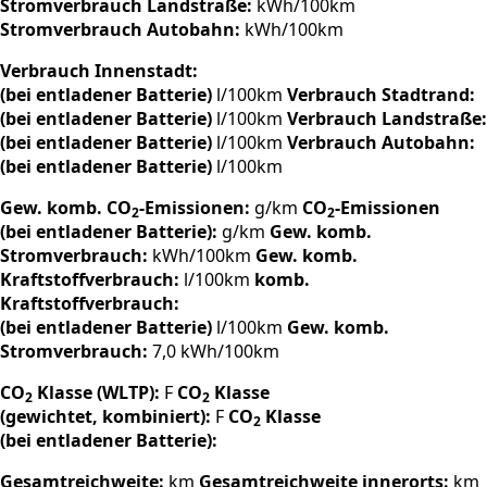
Stromverbrauch Landstraße:
kWh/100km
Stromverbrauch Autobahn:
kWh/100km
Verbrauch Innenstadt:
(bei entladener Batterie)
l/100km
Verbrauch Stadtrand:
(bei entladener Batterie)
l/100km
Verbrauch Landstraße:
(bei entladener Batterie)
l/100km
Verbrauch Autobahn:
(bei entladener Batterie)
l/100km
Gew. komb. CO
-Emissionen:
g/km
CO
-Emissionen
2
2
(bei entladener Batterie):
g/km
Gew. komb.
Stromverbrauch:
kWh/100km
Gew. komb.
Kraftstoffverbrauch:
l/100km
komb.
Kraftstoffverbrauch:
(bei entladener Batterie)
l/100km
Gew. komb.
Stromverbrauch:
7,0 kWh/100km
CO
Klasse (WLTP):
F
CO
Klasse
2
2
(gewichtet, kombiniert):
F
CO
Klasse
2
(bei entladener Batterie):
Gesamtreichweite:
km
Gesamtreichweite innerorts:
km