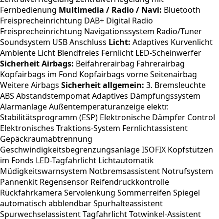
Fernbedienung
Multimedia / Radio / Navi:
Bluetooth
Freisprecheinrichtung DAB+ Digital Radio
Freisprecheinrichtung Navigationssystem Radio/Tuner
Soundsystem USB Anschluss
Licht:
Adaptives Kurvenlicht
Ambiente Licht Blendfreies Fernlicht LED-Scheinwerfer
Sicherheit Airbags:
Beifahrerairbag Fahrerairbag
Kopfairbags im Fond Kopfairbags vorne Seitenairbag
Weitere Airbags
Sicherheit allgemein:
3. Bremsleuchte
ABS Abstandstempomat Adaptives Dämpfungssystem
Alarmanlage Außentemperaturanzeige elektr.
Stabilitätsprogramm (ESP) Elektronische Dämpfer Control
Elektronisches Traktions-System Fernlichtassistent
Gepäckraumabtrennung
Geschwindigkeitsbegrenzungsanlage ISOFIX Kopfstützen
im Fonds LED-Tagfahrlicht Lichtautomatik
Müdigkeitswarnsystem Notbremsassistent Notrufsystem
Pannenkit Regensensor Reifendruckkontrolle
Rückfahrkamera Servolenkung Sommerreifen Spiegel
automatisch abblendbar Spurhalteassistent
Spurwechselassistent Tagfahrlicht Totwinkel-Assistent