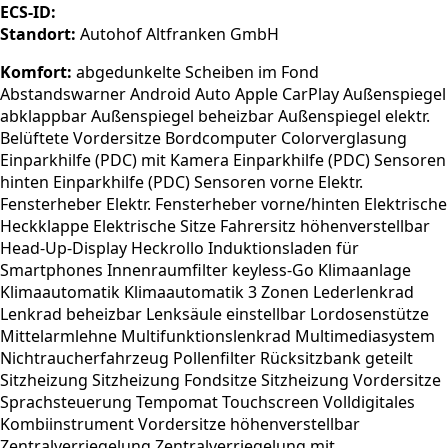
ECS-ID:
Standort:
Autohof Altfranken GmbH
Komfort:
abgedunkelte Scheiben im Fond
Abstandswarner Android Auto Apple CarPlay Außenspiegel
abklappbar Außenspiegel beheizbar Außenspiegel elektr.
Belüftete Vordersitze Bordcomputer Colorverglasung
Einparkhilfe (PDC) mit Kamera Einparkhilfe (PDC) Sensoren
hinten Einparkhilfe (PDC) Sensoren vorne Elektr.
Fensterheber Elektr. Fensterheber vorne/hinten Elektrische
Heckklappe Elektrische Sitze Fahrersitz höhenverstellbar
Head-Up-Display Heckrollo Induktionsladen für
Smartphones Innenraumfilter keyless-Go Klimaanlage
Klimaautomatik Klimaautomatik 3 Zonen Lederlenkrad
Lenkrad beheizbar Lenksäule einstellbar Lordosenstütze
Mittelarmlehne Multifunktionslenkrad Multimediasystem
Nichtraucherfahrzeug Pollenfilter Rücksitzbank geteilt
Sitzheizung Sitzheizung Fondsitze Sitzheizung Vordersitze
Sprachsteuerung Tempomat Touchscreen Volldigitales
Kombiinstrument Vordersitze höhenverstellbar
Zentralverriegelung Zentralverriegelung mit