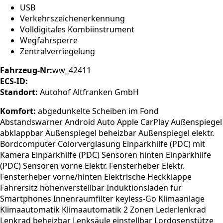
USB
Verkehrszeichenerkennung
Volldigitales Kombiinstrument
Wegfahrsperre
Zentralverriegelung
Fahrzeug-Nr:
ww_42411
ECS-ID:
Standort:
Autohof Altfranken GmbH
Komfort:
abgedunkelte Scheiben im Fond
Abstandswarner Android Auto Apple CarPlay Außenspiegel
abklappbar Außenspiegel beheizbar Außenspiegel elektr.
Bordcomputer Colorverglasung Einparkhilfe (PDC) mit
Kamera Einparkhilfe (PDC) Sensoren hinten Einparkhilfe
(PDC) Sensoren vorne Elektr. Fensterheber Elektr.
Fensterheber vorne/hinten Elektrische Heckklappe
Fahrersitz höhenverstellbar Induktionsladen für
Smartphones Innenraumfilter keyless-Go Klimaanlage
Klimaautomatik Klimaautomatik 2 Zonen Lederlenkrad
Lenkrad beheizbar Lenksäule einstellbar Lordosenstütze