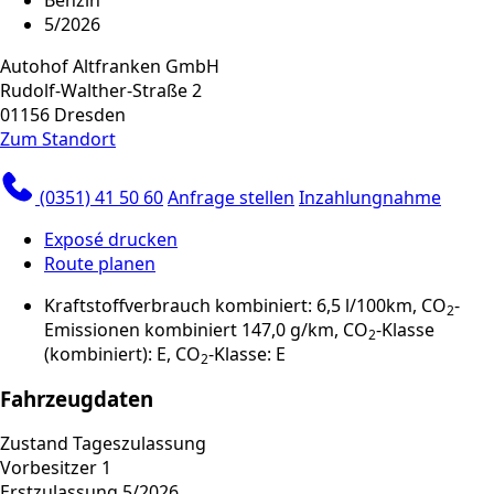
5/2026
Autohof Altfranken GmbH
Rudolf-Walther-Straße 2
01156 Dresden
Zum Standort
(0351) 41 50 60
Anfrage stellen
Inzahlungnahme
Exposé drucken
Route planen
Kraftstoffverbrauch kombiniert: 6,5 l/100km, CO
-
2
Emissionen kombiniert 147,0 g/km, CO
-Klasse
2
(kombiniert): E, CO
-Klasse: E
2
Fahrzeugdaten
Zustand
Tageszulassung
Vorbesitzer
1
Erstzulassung
5/2026