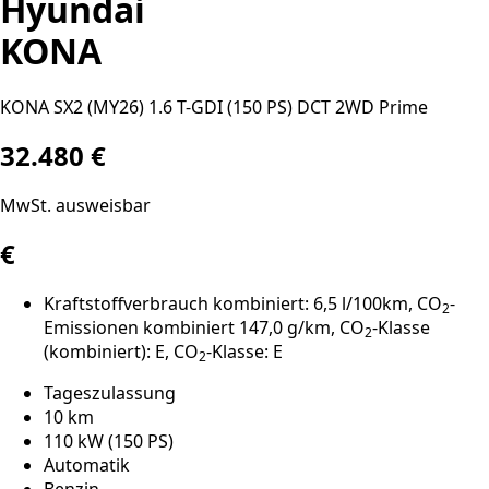
Hyundai
KONA
KONA SX2 (MY26) 1.6 T-GDI (150 PS) DCT 2WD Prime
32.480 €
MwSt. ausweisbar
€
Kraftstoffverbrauch kombiniert: 6,5 l/100km, CO
-
2
Emissionen kombiniert 147,0 g/km, CO
-Klasse
2
(kombiniert): E, CO
-Klasse: E
2
Tageszulassung
10 km
110 kW (150 PS)
Automatik
Benzin