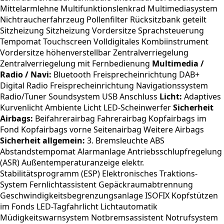
Mittelarmlehne Multifunktionslenkrad Multimediasystem
Nichtraucherfahrzeug Pollenfilter Rücksitzbank geteilt
Sitzheizung Sitzheizung Vordersitze Sprachsteuerung
Tempomat Touchscreen Volldigitales Kombiinstrument
Vordersitze höhenverstellbar Zentralverriegelung
Zentralverriegelung mit Fernbedienung
Multimedia /
Radio / Navi:
Bluetooth Freisprecheinrichtung DAB+
Digital Radio Freisprecheinrichtung Navigationssystem
Radio/Tuner Soundsystem USB Anschluss
Licht:
Adaptives
Kurvenlicht Ambiente Licht LED-Scheinwerfer
Sicherheit
Airbags:
Beifahrerairbag Fahrerairbag Kopfairbags im
Fond Kopfairbags vorne Seitenairbag Weitere Airbags
Sicherheit allgemein:
3. Bremsleuchte ABS
Abstandstempomat Alarmanlage Antriebsschlupfregelung
(ASR) Außentemperaturanzeige elektr.
Stabilitätsprogramm (ESP) Elektronisches Traktions-
System Fernlichtassistent Gepäckraumabtrennung
Geschwindigkeitsbegrenzungsanlage ISOFIX Kopfstützen
im Fonds LED-Tagfahrlicht Lichtautomatik
Müdigkeitswarnsystem Notbremsassistent Notrufsystem