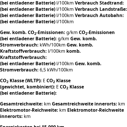
(bei entladener Batterie)
l/100km
Verbrauch Stadtrand:
(bei entladener Batterie)
l/100km
Verbrauch Landstraße:
(bei entladener Batterie)
l/100km
Verbrauch Autobahn:
(bei entladener Batterie)
l/100km
Gew. komb. CO
-Emissionen:
g/km
CO
-Emissionen
2
2
(bei entladener Batterie):
g/km
Gew. komb.
Stromverbrauch:
kWh/100km
Gew. komb.
Kraftstoffverbrauch:
l/100km
komb.
Kraftstoffverbrauch:
(bei entladener Batterie)
l/100km
Gew. komb.
Stromverbrauch:
6,5 kWh/100km
CO
Klasse (WLTP):
E
CO
Klasse
2
2
(gewichtet, kombiniert):
E
CO
Klasse
2
(bei entladener Batterie):
Gesamtreichweite:
km
Gesamtreichweite innerorts:
km
Elektromotor-Reichweite:
km
Elektromotor-Reichweite
innerorts:
km