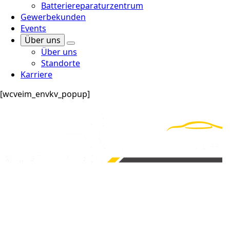
Batteriereparaturzentrum
Gewerbekunden
Events
Über uns
Über uns
Standorte
Karriere
[wcveim_envkv_popup]