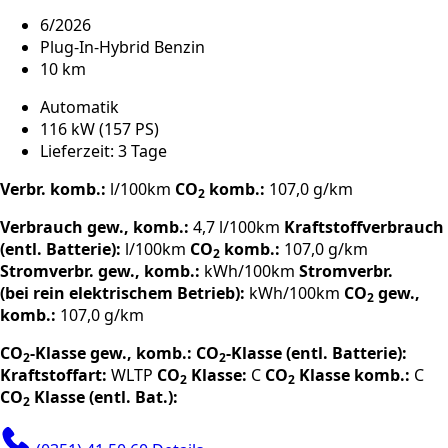
6/2026
Plug-In-Hybrid Benzin
10 km
Automatik
116 kW (157 PS)
Lieferzeit: 3 Tage
Verbr. komb.:
l/100km
CO
komb.:
107,0 g/km
2
Verbrauch gew., komb.:
4,7 l/100km
Kraftstoffverbrauch
(entl. Batterie):
l/100km
CO
komb.:
107,0 g/km
2
Stromverbr. gew., komb.:
kWh/100km
Stromverbr.
(bei rein elektrischem Betrieb):
kWh/100km
CO
gew.,
2
komb.:
107,0 g/km
CO
-Klasse gew., komb.:
CO
-Klasse (entl. Batterie):
2
2
Kraftstoffart:
WLTP
CO
Klasse:
C
CO
Klasse komb.:
C
2
2
CO
Klasse (entl. Bat.):
2