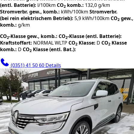
(entl. Batterie):
l/100km
CO
komb.:
132,0 g/km
2
Stromverbr. gew., komb.:
kWh/100km
Stromverbr.
(bei rein elektrischem Betrieb):
5,9 kWh/100km
CO
gew.,
2
komb.:
g/km
CO
-Klasse gew., komb.:
CO
-Klasse (entl. Batterie):
2
2
Kraftstoffart:
NORMAL
WLTP
CO
Klasse:
D
CO
Klasse
2
2
komb.:
D
CO
Klasse (entl. Bat.):
2
(0351) 41 50 60
Details