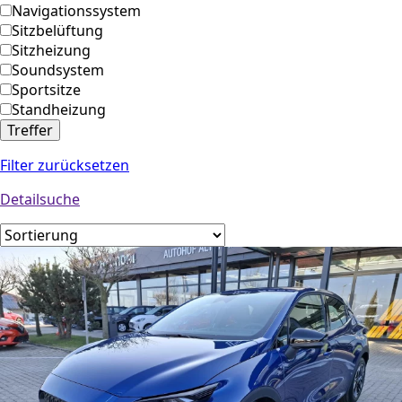
Navigationssystem
Sitzbelüftung
Sitzheizung
Soundsystem
Sportsitze
Standheizung
Treffer
Filter zurücksetzen
Detailsuche