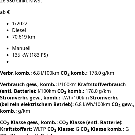
26.980 €
inkl. MwSt
ab €
1/2022
Diesel
70.619 km
Manuell
135 kW (183 PS)
Verbr. komb.:
6,8 l/100km
CO
komb.:
178,0 g/km
2
Verbrauch gew., komb.:
l/100km
Kraftstoffverbrauch
(entl. Batterie):
l/100km
CO
komb.:
178,0 g/km
2
Stromverbr. gew., komb.:
kWh/100km
Stromverbr.
(bei rein elektrischem Betrieb):
6,8 kWh/100km
CO
gew.,
2
komb.:
g/km
CO
-Klasse gew., komb.:
CO
-Klasse (entl. Batterie):
2
2
Kraftstoffart:
WLTP
CO
Klasse:
G
CO
Klasse komb.:
G
2
2