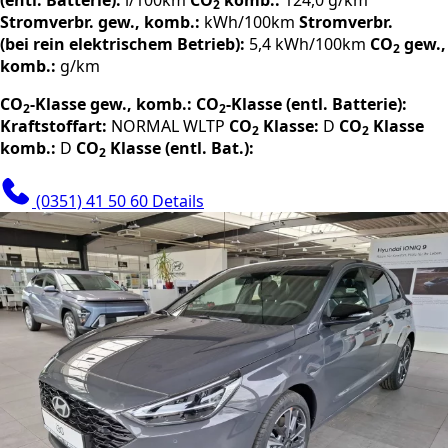
2
Stromverbr. gew., komb.:
kWh/100km
Stromverbr.
(bei rein elektrischem Betrieb):
5,4 kWh/100km
CO
gew.,
2
komb.:
g/km
CO
-Klasse gew., komb.:
CO
-Klasse (entl. Batterie):
2
2
Kraftstoffart:
NORMAL
WLTP
CO
Klasse:
D
CO
Klasse
2
2
komb.:
D
CO
Klasse (entl. Bat.):
2
(0351) 41 50 60
Details