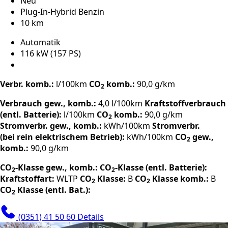
Neu
Plug-In-Hybrid Benzin
10 km
Automatik
116 kW (157 PS)
Verbr. komb.:
l/100km
CO
komb.:
90,0 g/km
2
Verbrauch gew., komb.:
4,0 l/100km
Kraftstoffverbrauch
(entl. Batterie):
l/100km
CO
komb.:
90,0 g/km
2
Stromverbr. gew., komb.:
kWh/100km
Stromverbr.
(bei rein elektrischem Betrieb):
kWh/100km
CO
gew.,
2
komb.:
90,0 g/km
CO
-Klasse gew., komb.:
CO
-Klasse (entl. Batterie):
2
2
Kraftstoffart:
WLTP
CO
Klasse:
B
CO
Klasse komb.:
B
2
2
CO
Klasse (entl. Bat.):
2
(0351) 41 50 60
Details