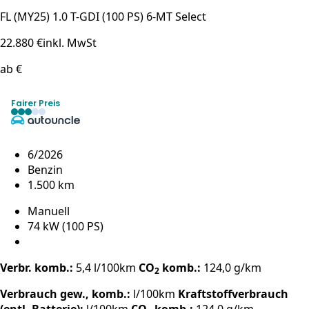
FL (MY25) 1.0 T-GDI (100 PS) 6-MT Select
22.880 €
inkl. MwSt
ab €
Fairer Preis
6/2026
Benzin
1.500 km
Manuell
74 kW (100 PS)
Verbr. komb.:
5,4 l/100km
CO
komb.:
124,0 g/km
2
Verbrauch gew., komb.:
l/100km
Kraftstoffverbrauch
(entl. Batterie):
l/100km
CO
komb.:
124,0 g/km