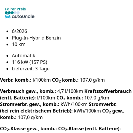
Fairer Preis
6/2026
Plug-In-Hybrid Benzin
10 km
Automatik
116 kW (157 PS)
Lieferzeit: 3 Tage
Verbr. komb.:
l/100km
CO
komb.:
107,0 g/km
2
Verbrauch gew., komb.:
4,7 l/100km
Kraftstoffverbrauch
(entl. Batterie):
l/100km
CO
komb.:
107,0 g/km
2
Stromverbr. gew., komb.:
kWh/100km
Stromverbr.
(bei rein elektrischem Betrieb):
kWh/100km
CO
gew.,
2
komb.:
107,0 g/km
CO
-Klasse gew., komb.:
CO
-Klasse (entl. Batterie):
2
2