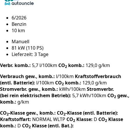
6/2026
Benzin
10 km
Manuell
81 kW (110 PS)
Lieferzeit: 3 Tage
Verbr. komb.:
5,7 l/100km
CO
komb.:
129,0 g/km
2
Verbrauch gew., komb.:
l/100km
Kraftstoffverbrauch
(entl. Batterie):
l/100km
CO
komb.:
129,0 g/km
2
Stromverbr. gew., komb.:
kWh/100km
Stromverbr.
(bei rein elektrischem Betrieb):
5,7 kWh/100km
CO
gew.,
2
komb.:
g/km
CO
-Klasse gew., komb.:
CO
-Klasse (entl. Batterie):
2
2
Kraftstoffart:
NORMAL
WLTP
CO
Klasse:
D
CO
Klasse
2
2
komb.:
D
CO
Klasse (entl. Bat.):
2