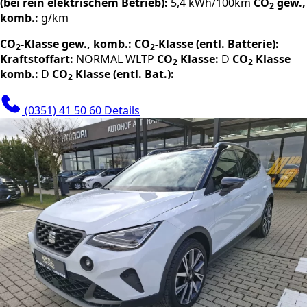
(bei rein elektrischem Betrieb):
5,4 kWh/100km
CO
gew.,
2
komb.:
g/km
CO
-Klasse gew., komb.:
CO
-Klasse (entl. Batterie):
2
2
Kraftstoffart:
NORMAL
WLTP
CO
Klasse:
D
CO
Klasse
2
2
komb.:
D
CO
Klasse (entl. Bat.):
2
(0351) 41 50 60
Details