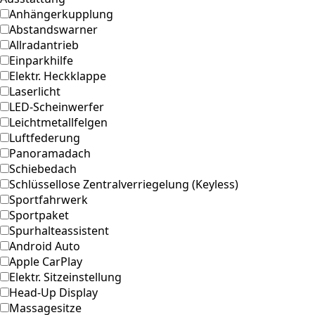
Anhängerkupplung
Abstandswarner
Allradantrieb
Einparkhilfe
Elektr. Heckklappe
Laserlicht
LED-Scheinwerfer
Leichtmetallfelgen
Luftfederung
Panoramadach
Schiebedach
Schlüssellose Zentralverriegelung (Keyless)
Sportfahrwerk
Sportpaket
Spurhalteassistent
Android Auto
Apple CarPlay
Elektr. Sitzeinstellung
Head-Up Display
Massagesitze