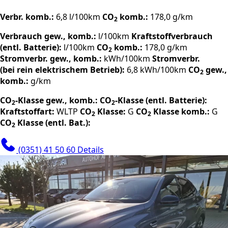
Verbr. komb.:
6,8 l/100km
CO
komb.:
178,0 g/km
2
Verbrauch gew., komb.:
l/100km
Kraftstoffverbrauch
(entl. Batterie):
l/100km
CO
komb.:
178,0 g/km
2
Stromverbr. gew., komb.:
kWh/100km
Stromverbr.
(bei rein elektrischem Betrieb):
6,8 kWh/100km
CO
gew.,
2
komb.:
g/km
CO
-Klasse gew., komb.:
CO
-Klasse (entl. Batterie):
2
2
Kraftstoffart:
WLTP
CO
Klasse:
G
CO
Klasse komb.:
G
2
2
CO
Klasse (entl. Bat.):
2
(0351) 41 50 60
Details