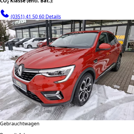
CO
Klasse (entl. Bat.):
2
(0351) 41 50 60
Details
Gebrauchtwagen