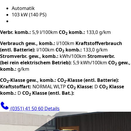
Automatik
103 kW (140 PS)
Verbr. komb.:
5,9 l/100km
CO
komb.:
133,0 g/km
2
Verbrauch gew., komb.:
l/100km
Kraftstoffverbrauch
(entl. Batterie):
l/100km
CO
komb.:
133,0 g/km
2
Stromverbr. gew., komb.:
kWh/100km
Stromverbr.
(bei rein elektrischem Betrieb):
5,9 kWh/100km
CO
gew.,
2
komb.:
g/km
CO
-Klasse gew., komb.:
CO
-Klasse (entl. Batterie):
2
2
Kraftstoffart:
NORMAL
WLTP
CO
Klasse:
D
CO
Klasse
2
2
komb.:
D
CO
Klasse (entl. Bat.):
2
(0351) 41 50 60
Details