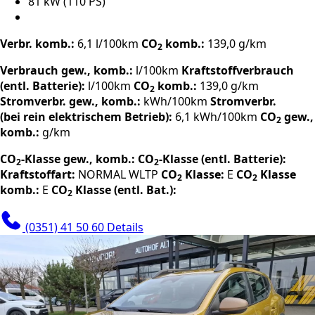
81 kW (110 PS)
Verbr. komb.:
6,1 l/100km
CO
komb.:
139,0 g/km
2
Verbrauch gew., komb.:
l/100km
Kraftstoffverbrauch
(entl. Batterie):
l/100km
CO
komb.:
139,0 g/km
2
Stromverbr. gew., komb.:
kWh/100km
Stromverbr.
(bei rein elektrischem Betrieb):
6,1 kWh/100km
CO
gew.,
2
komb.:
g/km
CO
-Klasse gew., komb.:
CO
-Klasse (entl. Batterie):
2
2
Kraftstoffart:
NORMAL
WLTP
CO
Klasse:
E
CO
Klasse
2
2
komb.:
E
CO
Klasse (entl. Bat.):
2
(0351) 41 50 60
Details