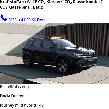
Kraftstoffart:
WLTP
CO
Klasse:
C
CO
Klasse komb.:
C
2
2
CO
Klasse (entl. Bat.):
2
(0351) 41 50 60
Details
Bestellfahrzeug
Dacia Duster
Journey mild hybrid 140