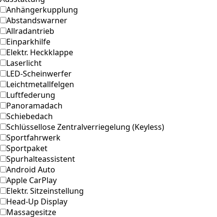
Anhängerkupplung
Abstandswarner
Allradantrieb
Einparkhilfe
Elektr. Heckklappe
Laserlicht
LED-Scheinwerfer
Leichtmetallfelgen
Luftfederung
Panoramadach
Schiebedach
Schlüssellose Zentralverriegelung (Keyless)
Sportfahrwerk
Sportpaket
Spurhalteassistent
Android Auto
Apple CarPlay
Elektr. Sitzeinstellung
Head-Up Display
Massagesitze