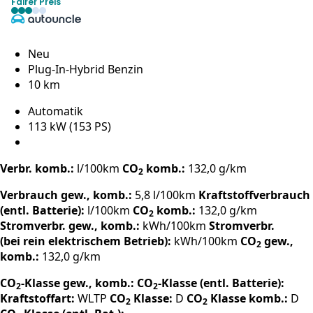
Fairer Preis
Neu
Plug-In-Hybrid Benzin
10 km
Automatik
113 kW (153 PS)
Verbr. komb.:
l/100km
CO
komb.:
132,0 g/km
2
Verbrauch gew., komb.:
5,8 l/100km
Kraftstoffverbrauch
(entl. Batterie):
l/100km
CO
komb.:
132,0 g/km
2
Stromverbr. gew., komb.:
kWh/100km
Stromverbr.
(bei rein elektrischem Betrieb):
kWh/100km
CO
gew.,
2
komb.:
132,0 g/km
CO
-Klasse gew., komb.:
CO
-Klasse (entl. Batterie):
2
2
Kraftstoffart:
WLTP
CO
Klasse:
D
CO
Klasse komb.:
D
2
2