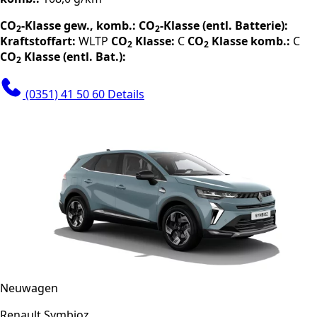
CO
-Klasse gew., komb.:
CO
-Klasse (entl. Batterie):
2
2
Kraftstoffart:
WLTP
CO
Klasse:
C
CO
Klasse komb.:
C
2
2
CO
Klasse (entl. Bat.):
2
(0351) 41 50 60
Details
Neuwagen
Renault Symbioz