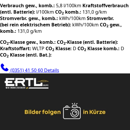
Verbrauch gew., komb.:
5,8 l/100km
Kraftstoffverbrauch
(entl. Batterie):
l/100km
CO
komb.:
131,0 g/km
2
Stromverbr. gew., komb.:
kWh/100km
Stromverbr.
(bei rein elektrischem Betrieb):
kWh/100km
CO
gew.,
2
komb.:
131,0 g/km
CO
-Klasse gew., komb.:
CO
-Klasse (entl. Batterie):
2
2
Kraftstoffart:
WLTP
CO
Klasse:
D
CO
Klasse komb.:
D
2
2
CO
Klasse (entl. Bat.):
2
(0351) 41 50 60
Details