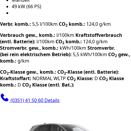
Manuell
49 kW (66 PS)
Verbr. komb.:
5,5 l/100km
CO
komb.:
124,0 g/km
2
Verbrauch gew., komb.:
l/100km
Kraftstoffverbrauch
(entl. Batterie):
l/100km
CO
komb.:
124,0 g/km
2
Stromverbr. gew., komb.:
kWh/100km
Stromverbr.
(bei rein elektrischem Betrieb):
5,5 kWh/100km
CO
gew.,
2
komb.:
g/km
CO
-Klasse gew., komb.:
CO
-Klasse (entl. Batterie):
2
2
Kraftstoffart:
NORMAL
WLTP
CO
Klasse:
D
CO
Klasse
2
2
komb.:
D
CO
Klasse (entl. Bat.):
2
(0351) 41 50 60
Details