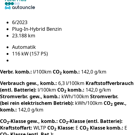
6/2023
Plug-In-Hybrid Benzin
23.188 km
Automatik
116 kW (157 PS)
Verbr. komb.:
l/100km
CO
komb.:
142,0 g/km
2
Verbrauch gew., komb.:
6,3 l/100km
Kraftstoffverbrauch
(entl. Batterie):
l/100km
CO
komb.:
142,0 g/km
2
Stromverbr. gew., komb.:
kWh/100km
Stromverbr.
(bei rein elektrischem Betrieb):
kWh/100km
CO
gew.,
2
komb.:
142,0 g/km
CO
-Klasse gew., komb.:
CO
-Klasse (entl. Batterie):
2
2
Kraftstoffart:
WLTP
CO
Klasse:
E
CO
Klasse komb.:
E
2
2
CO
Klasse (entl. Bat.):