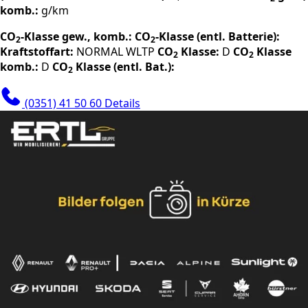
komb.:
g/km
CO
-Klasse gew., komb.:
CO
-Klasse (entl. Batterie):
2
2
Kraftstoffart:
NORMAL
WLTP
CO
Klasse:
D
CO
Klasse
2
2
komb.:
D
CO
Klasse (entl. Bat.):
2
(0351) 41 50 60
Details