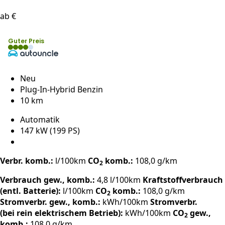
ab €
Guter Preis
Neu
Plug-In-Hybrid Benzin
10 km
Automatik
147 kW (199 PS)
Verbr. komb.:
l/100km
CO
komb.:
108,0 g/km
2
Verbrauch gew., komb.:
4,8 l/100km
Kraftstoffverbrauch
(entl. Batterie):
l/100km
CO
komb.:
108,0 g/km
2
Stromverbr. gew., komb.:
kWh/100km
Stromverbr.
(bei rein elektrischem Betrieb):
kWh/100km
CO
gew.,
2
komb.:
108,0 g/km