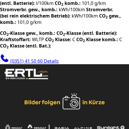
(entl. Batterie):
l/100km
CO
komb.:
101,0 g/km
2
Stromverbr. gew., komb.:
kWh/100km
Stromverbr.
(bei rein elektrischem Betrieb):
kWh/100km
CO
gew.,
2
komb.:
101,0 g/km
CO
-Klasse gew., komb.:
CO
-Klasse (entl. Batterie):
2
2
Kraftstoffart:
WLTP
CO
Klasse:
C
CO
Klasse komb.:
C
2
2
CO
Klasse (entl. Bat.):
2
(0351) 41 50 60
Details