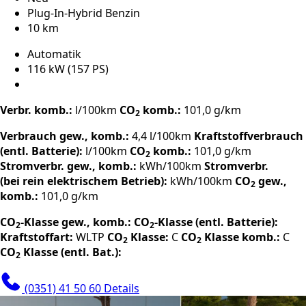
Plug-In-Hybrid Benzin
10 km
Automatik
116 kW (157 PS)
Verbr. komb.:
l/100km
CO
komb.:
101,0 g/km
2
Verbrauch gew., komb.:
4,4 l/100km
Kraftstoffverbrauch
(entl. Batterie):
l/100km
CO
komb.:
101,0 g/km
2
Stromverbr. gew., komb.:
kWh/100km
Stromverbr.
(bei rein elektrischem Betrieb):
kWh/100km
CO
gew.,
2
komb.:
101,0 g/km
CO
-Klasse gew., komb.:
CO
-Klasse (entl. Batterie):
2
2
Kraftstoffart:
WLTP
CO
Klasse:
C
CO
Klasse komb.:
C
2
2
CO
Klasse (entl. Bat.):
2
(0351) 41 50 60
Details