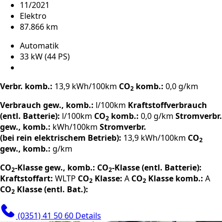
11/2021
Elektro
87.866 km
Automatik
33 kW (44 PS)
Verbr. komb.:
13,9 kWh/100km
CO
komb.:
0,0 g/km
2
Verbrauch gew., komb.:
l/100km
Kraftstoffverbrauch
(entl. Batterie):
l/100km
CO
komb.:
0,0 g/km
Stromverbr.
2
gew., komb.:
kWh/100km
Stromverbr.
(bei rein elektrischem Betrieb):
13,9 kWh/100km
CO
2
gew., komb.:
g/km
CO
-Klasse gew., komb.:
CO
-Klasse (entl. Batterie):
2
2
Kraftstoffart:
WLTP
CO
Klasse:
A
CO
Klasse komb.:
A
2
2
CO
Klasse (entl. Bat.):
2
(0351) 41 50 60
Details