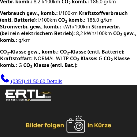
Verbr. komb.:
8,2 l/100km
CO
komb.:
186,0 g/km
2
Verbrauch gew., komb.:
l/100km
Kraftstoffverbrauch
(entl. Batterie):
l/100km
CO
komb.:
186,0 g/km
2
Stromverbr. gew., komb.:
kWh/100km
Stromverbr.
(bei rein elektrischem Betrieb):
8,2 kWh/100km
CO
gew.,
2
komb.:
g/km
CO
-Klasse gew., komb.:
CO
-Klasse (entl. Batterie):
2
2
Kraftstoffart:
NORMAL
WLTP
CO
Klasse:
G
CO
Klasse
2
2
komb.:
G
CO
Klasse (entl. Bat.):
2
(0351) 41 50 60
Details