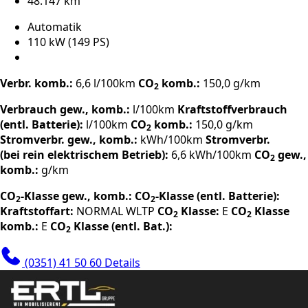
48.147 km
Automatik
110 kW (149 PS)
Verbr. komb.:
6,6 l/100km
CO
komb.:
150,0 g/km
2
Verbrauch gew., komb.:
l/100km
Kraftstoffverbrauch
(entl. Batterie):
l/100km
CO
komb.:
150,0 g/km
2
Stromverbr. gew., komb.:
kWh/100km
Stromverbr.
(bei rein elektrischem Betrieb):
6,6 kWh/100km
CO
gew.,
2
komb.:
g/km
CO
-Klasse gew., komb.:
CO
-Klasse (entl. Batterie):
2
2
Kraftstoffart:
NORMAL
WLTP
CO
Klasse:
E
CO
Klasse
2
2
komb.:
E
CO
Klasse (entl. Bat.):
2
(0351) 41 50 60
Details