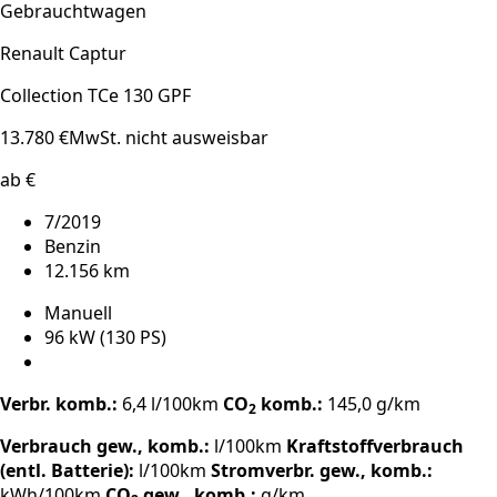
Gebrauchtwagen
Renault Captur
Collection TCe 130 GPF
13.780 €
MwSt. nicht ausweisbar
ab €
7/2019
Benzin
12.156 km
Manuell
96 kW (130 PS)
Verbr. komb.:
6,4 l/100km
CO
komb.:
145,0 g/km
2
Verbrauch gew., komb.:
l/100km
Kraftstoffverbrauch
(entl. Batterie):
l/100km
Stromverbr. gew., komb.:
kWh/100km
CO
gew., komb.:
g/km