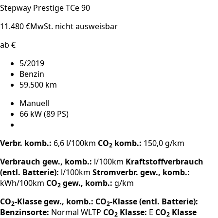
Stepway Prestige TCe 90
11.480 €
MwSt. nicht ausweisbar
ab €
5/2019
Benzin
59.500 km
Manuell
66 kW (89 PS)
Verbr. komb.:
6,6 l/100km
CO
komb.:
150,0 g/km
2
Verbrauch gew., komb.:
l/100km
Kraftstoffverbrauch
(entl. Batterie):
l/100km
Stromverbr. gew., komb.:
kWh/100km
CO
gew., komb.:
g/km
2
CO
-Klasse gew., komb.:
CO
-Klasse (entl. Batterie):
2
2
Benzinsorte:
Normal
WLTP
CO
Klasse:
E
CO
Klasse
2
2