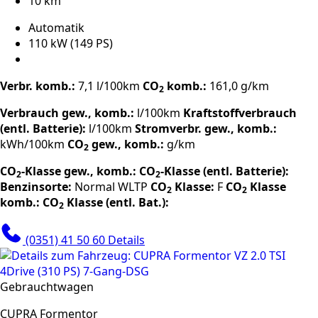
10 km
Automatik
110 kW (149 PS)
Verbr. komb.:
7,1 l/100km
CO
komb.:
161,0 g/km
2
Verbrauch gew., komb.:
l/100km
Kraftstoffverbrauch
(entl. Batterie):
l/100km
Stromverbr. gew., komb.:
kWh/100km
CO
gew., komb.:
g/km
2
CO
-Klasse gew., komb.:
CO
-Klasse (entl. Batterie):
2
2
Benzinsorte:
Normal
WLTP
CO
Klasse:
F
CO
Klasse
2
2
komb.:
CO
Klasse (entl. Bat.):
2
(0351) 41 50 60
Details
Gebrauchtwagen
CUPRA Formentor