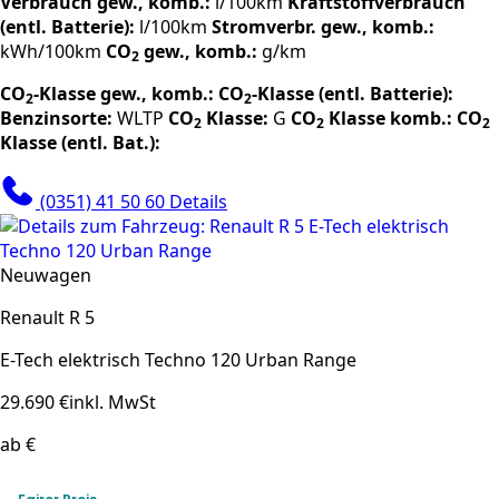
Verbrauch gew., komb.:
l/100km
Kraftstoffverbrauch
(entl. Batterie):
l/100km
Stromverbr. gew., komb.:
kWh/100km
CO
gew., komb.:
g/km
2
CO
-Klasse gew., komb.:
CO
-Klasse (entl. Batterie):
2
2
Benzinsorte:
WLTP
CO
Klasse:
G
CO
Klasse komb.:
CO
2
2
2
Klasse (entl. Bat.):
(0351) 41 50 60
Details
Neuwagen
Renault R 5
E-Tech elektrisch Techno 120 Urban Range
29.690 €
inkl. MwSt
ab €