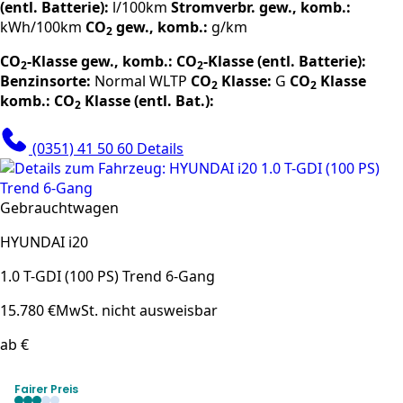
(entl. Batterie):
l/100km
Stromverbr. gew., komb.:
kWh/100km
CO
gew., komb.:
g/km
2
CO
-Klasse gew., komb.:
CO
-Klasse (entl. Batterie):
2
2
Benzinsorte:
Normal
WLTP
CO
Klasse:
G
CO
Klasse
2
2
komb.:
CO
Klasse (entl. Bat.):
2
(0351) 41 50 60
Details
Gebrauchtwagen
HYUNDAI i20
1.0 T-GDI (100 PS) Trend 6-Gang
15.780 €
MwSt. nicht ausweisbar
ab €
Fairer Preis