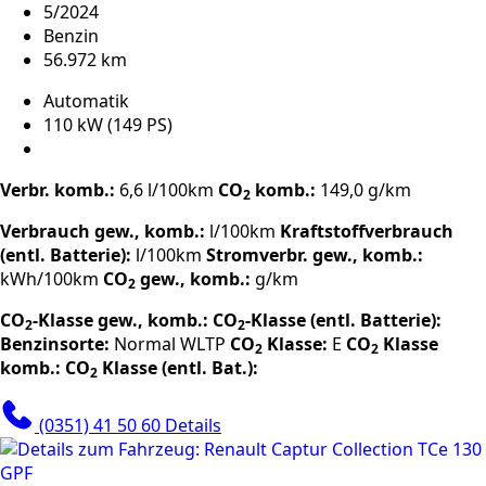
5/2024
Benzin
56.972 km
Automatik
110 kW (149 PS)
Verbr. komb.:
6,6 l/100km
CO
komb.:
149,0 g/km
2
Verbrauch gew., komb.:
l/100km
Kraftstoffverbrauch
(entl. Batterie):
l/100km
Stromverbr. gew., komb.:
kWh/100km
CO
gew., komb.:
g/km
2
CO
-Klasse gew., komb.:
CO
-Klasse (entl. Batterie):
2
2
Benzinsorte:
Normal
WLTP
CO
Klasse:
E
CO
Klasse
2
2
komb.:
CO
Klasse (entl. Bat.):
2
(0351) 41 50 60
Details