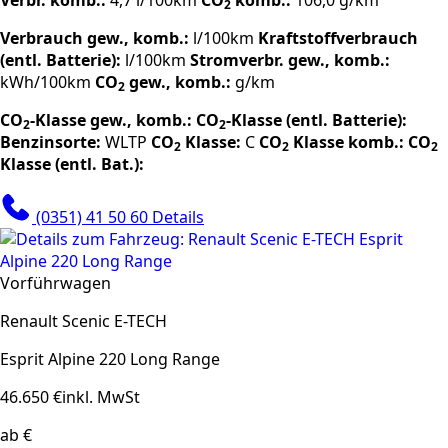
Verbr. komb.:
4,7 l/100km
CO
komb.:
106,0 g/km
2
Verbrauch gew., komb.:
l/100km
Kraftstoffverbrauch
(entl. Batterie):
l/100km
Stromverbr. gew., komb.:
kWh/100km
CO
gew., komb.:
g/km
2
CO
-Klasse gew., komb.:
CO
-Klasse (entl. Batterie):
2
2
Benzinsorte:
WLTP
CO
Klasse:
C
CO
Klasse komb.:
CO
2
2
2
Klasse (entl. Bat.):
(0351) 41 50 60
Details
Vorführwagen
Renault Scenic E-TECH
Esprit Alpine 220 Long Range
46.650 €
inkl. MwSt
ab €