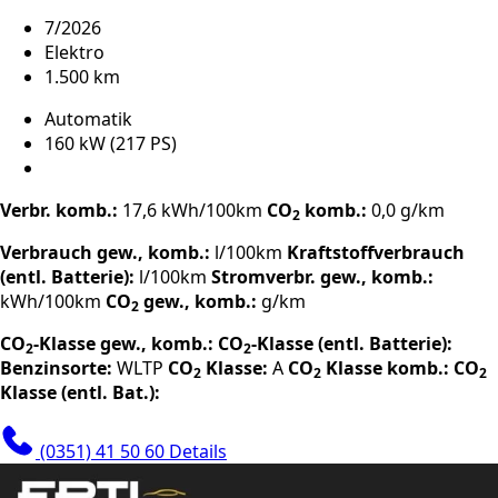
7/2026
Elektro
1.500 km
Automatik
160 kW (217 PS)
Verbr. komb.:
17,6 kWh/100km
CO
komb.:
0,0 g/km
2
Verbrauch gew., komb.:
l/100km
Kraftstoffverbrauch
(entl. Batterie):
l/100km
Stromverbr. gew., komb.:
kWh/100km
CO
gew., komb.:
g/km
2
CO
-Klasse gew., komb.:
CO
-Klasse (entl. Batterie):
2
2
Benzinsorte:
WLTP
CO
Klasse:
A
CO
Klasse komb.:
CO
2
2
2
Klasse (entl. Bat.):
(0351) 41 50 60
Details