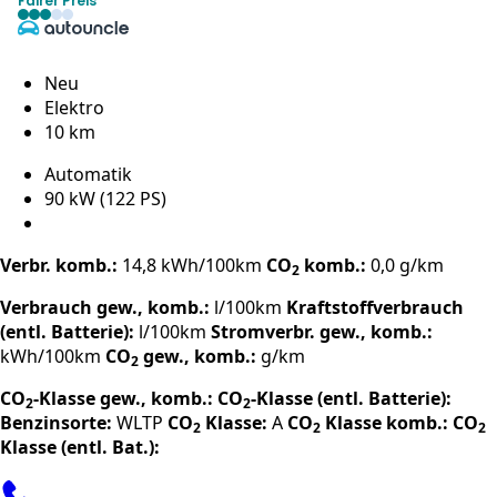
Fairer Preis
Neu
Elektro
10 km
Automatik
90 kW (122 PS)
Verbr. komb.:
14,8 kWh/100km
CO
komb.:
0,0 g/km
2
Verbrauch gew., komb.:
l/100km
Kraftstoffverbrauch
(entl. Batterie):
l/100km
Stromverbr. gew., komb.:
kWh/100km
CO
gew., komb.:
g/km
2
CO
-Klasse gew., komb.:
CO
-Klasse (entl. Batterie):
2
2
Benzinsorte:
WLTP
CO
Klasse:
A
CO
Klasse komb.:
CO
2
2
2
Klasse (entl. Bat.):