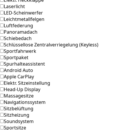
Laserlicht
LED-Scheinwerfer
Leichtmetallfelgen
Luftfederung
Panoramadach
Schiebedach
Schlüssellose Zentralverriegelung (Keyless)
Sportfahrwerk
Sportpaket
Spurhalteassistent
Android Auto
Apple CarPlay
Elektr. Sitzeinstellung
Head-Up Display
Massagesitze
Navigationssystem
Sitzbelüftung
Sitzheizung
Soundsystem
Sportsitze