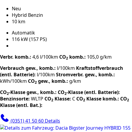
Neu
Hybrid Benzin
10 km
Automatik
116 kW (157 PS)
Verbr. komb.:
4,6 l/100km
CO
komb.:
105,0 g/km
2
Verbrauch gew., komb.:
l/100km
Kraftstoffverbrauch
(entl. Batterie):
l/100km
Stromverbr. gew., komb.:
kWh/100km
CO
gew., komb.:
g/km
2
CO
-Klasse gew., komb.:
CO
-Klasse (entl. Batterie):
2
2
Benzinsorte:
WLTP
CO
Klasse:
C
CO
Klasse komb.:
CO
2
2
2
Klasse (entl. Bat.):
(0351) 41 50 60
Details