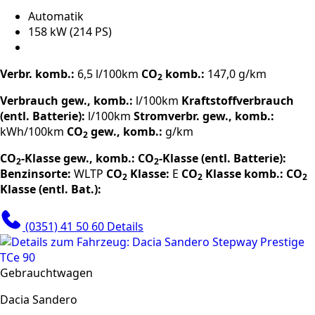
Automatik
158 kW (214 PS)
Verbr. komb.:
6,5 l/100km
CO
komb.:
147,0 g/km
2
Verbrauch gew., komb.:
l/100km
Kraftstoffverbrauch
(entl. Batterie):
l/100km
Stromverbr. gew., komb.:
kWh/100km
CO
gew., komb.:
g/km
2
CO
-Klasse gew., komb.:
CO
-Klasse (entl. Batterie):
2
2
Benzinsorte:
WLTP
CO
Klasse:
E
CO
Klasse komb.:
CO
2
2
2
Klasse (entl. Bat.):
(0351) 41 50 60
Details
Gebrauchtwagen
Dacia Sandero