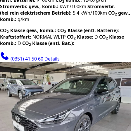
2
Stromverbr. gew., komb.:
kWh/100km
Stromverbr.
(bei rein elektrischem Betrieb):
5,4 kWh/100km
CO
gew.,
2
komb.:
g/km
CO
-Klasse gew., komb.:
CO
-Klasse (entl. Batterie):
2
2
Kraftstoffart:
NORMAL
WLTP
CO
Klasse:
D
CO
Klasse
2
2
komb.:
D
CO
Klasse (entl. Bat.):
2
(0351) 41 50 60
Details