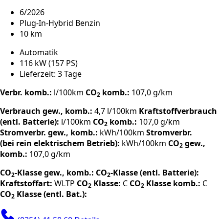
6/2026
Plug-In-Hybrid Benzin
10 km
Automatik
116 kW (157 PS)
Lieferzeit: 3 Tage
Verbr. komb.:
l/100km
CO
komb.:
107,0 g/km
2
Verbrauch gew., komb.:
4,7 l/100km
Kraftstoffverbrauch
(entl. Batterie):
l/100km
CO
komb.:
107,0 g/km
2
Stromverbr. gew., komb.:
kWh/100km
Stromverbr.
(bei rein elektrischem Betrieb):
kWh/100km
CO
gew.,
2
komb.:
107,0 g/km
CO
-Klasse gew., komb.:
CO
-Klasse (entl. Batterie):
2
2
Kraftstoffart:
WLTP
CO
Klasse:
C
CO
Klasse komb.:
C
2
2
CO
Klasse (entl. Bat.):
2