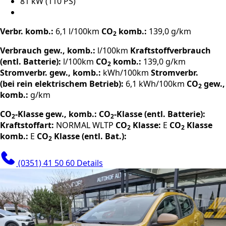
81 kW (110 PS)
Verbr. komb.:
6,1 l/100km
CO
komb.:
139,0 g/km
2
Verbrauch gew., komb.:
l/100km
Kraftstoffverbrauch
(entl. Batterie):
l/100km
CO
komb.:
139,0 g/km
2
Stromverbr. gew., komb.:
kWh/100km
Stromverbr.
(bei rein elektrischem Betrieb):
6,1 kWh/100km
CO
gew.,
2
komb.:
g/km
CO
-Klasse gew., komb.:
CO
-Klasse (entl. Batterie):
2
2
Kraftstoffart:
NORMAL
WLTP
CO
Klasse:
E
CO
Klasse
2
2
komb.:
E
CO
Klasse (entl. Bat.):
2
(0351) 41 50 60
Details