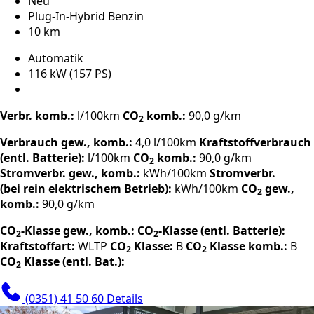
Neu
Plug-In-Hybrid Benzin
10 km
Automatik
116 kW (157 PS)
Verbr. komb.:
l/100km
CO
komb.:
90,0 g/km
2
Verbrauch gew., komb.:
4,0 l/100km
Kraftstoffverbrauch
(entl. Batterie):
l/100km
CO
komb.:
90,0 g/km
2
Stromverbr. gew., komb.:
kWh/100km
Stromverbr.
(bei rein elektrischem Betrieb):
kWh/100km
CO
gew.,
2
komb.:
90,0 g/km
CO
-Klasse gew., komb.:
CO
-Klasse (entl. Batterie):
2
2
Kraftstoffart:
WLTP
CO
Klasse:
B
CO
Klasse komb.:
B
2
2
CO
Klasse (entl. Bat.):
2
(0351) 41 50 60
Details