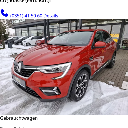
CO
Klasse (entl. Bat.):
2
(0351) 41 50 60
Details
Gebrauchtwagen