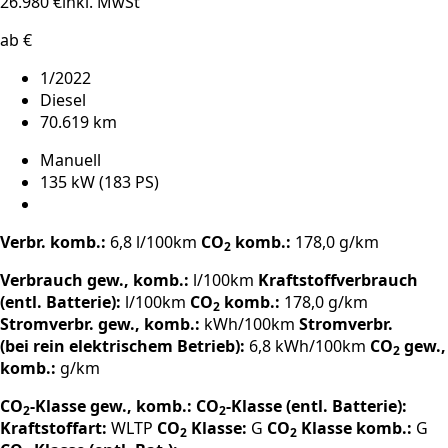
26.980 €
inkl. MwSt
ab €
1/2022
Diesel
70.619 km
Manuell
135 kW (183 PS)
Verbr. komb.:
6,8 l/100km
CO
komb.:
178,0 g/km
2
Verbrauch gew., komb.:
l/100km
Kraftstoffverbrauch
(entl. Batterie):
l/100km
CO
komb.:
178,0 g/km
2
Stromverbr. gew., komb.:
kWh/100km
Stromverbr.
(bei rein elektrischem Betrieb):
6,8 kWh/100km
CO
gew.,
2
komb.:
g/km
CO
-Klasse gew., komb.:
CO
-Klasse (entl. Batterie):
2
2
Kraftstoffart:
WLTP
CO
Klasse:
G
CO
Klasse komb.:
G
2
2