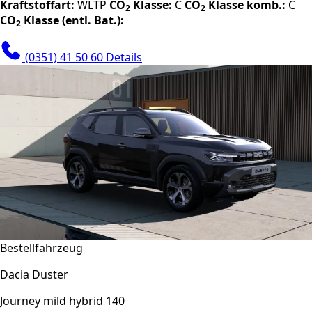
Kraftstoffart:
WLTP
CO
Klasse:
C
CO
Klasse komb.:
C
2
2
CO
Klasse (entl. Bat.):
2
(0351) 41 50 60
Details
Bestellfahrzeug
Dacia Duster
Journey mild hybrid 140