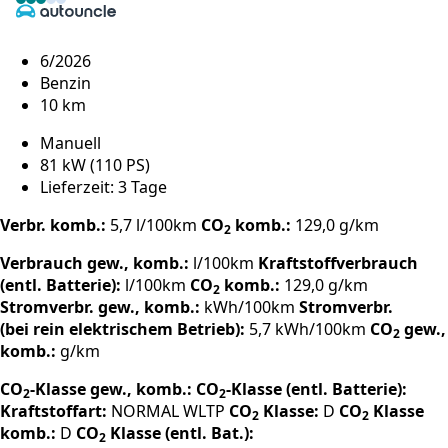
6/2026
Benzin
10 km
Manuell
81 kW (110 PS)
Lieferzeit: 3 Tage
Verbr. komb.:
5,7 l/100km
CO
komb.:
129,0 g/km
2
Verbrauch gew., komb.:
l/100km
Kraftstoffverbrauch
(entl. Batterie):
l/100km
CO
komb.:
129,0 g/km
2
Stromverbr. gew., komb.:
kWh/100km
Stromverbr.
(bei rein elektrischem Betrieb):
5,7 kWh/100km
CO
gew.,
2
komb.:
g/km
CO
-Klasse gew., komb.:
CO
-Klasse (entl. Batterie):
2
2
Kraftstoffart:
NORMAL
WLTP
CO
Klasse:
D
CO
Klasse
2
2
komb.:
D
CO
Klasse (entl. Bat.):
2