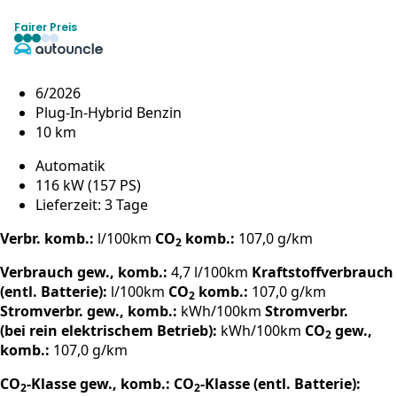
Fairer Preis
6/2026
Plug-In-Hybrid Benzin
10 km
Automatik
116 kW (157 PS)
Lieferzeit: 3 Tage
Verbr. komb.:
l/100km
CO
komb.:
107,0 g/km
2
Verbrauch gew., komb.:
4,7 l/100km
Kraftstoffverbrauch
(entl. Batterie):
l/100km
CO
komb.:
107,0 g/km
2
Stromverbr. gew., komb.:
kWh/100km
Stromverbr.
(bei rein elektrischem Betrieb):
kWh/100km
CO
gew.,
2
komb.:
107,0 g/km
CO
-Klasse gew., komb.:
CO
-Klasse (entl. Batterie):
2
2