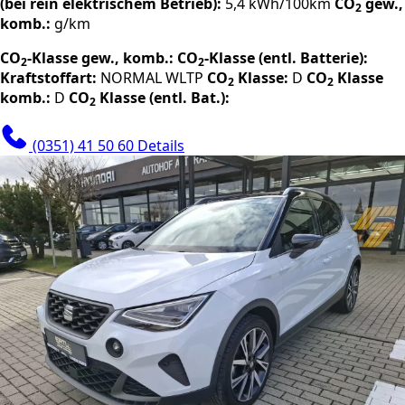
(bei rein elektrischem Betrieb):
5,4 kWh/100km
CO
gew.,
2
komb.:
g/km
CO
-Klasse gew., komb.:
CO
-Klasse (entl. Batterie):
2
2
Kraftstoffart:
NORMAL
WLTP
CO
Klasse:
D
CO
Klasse
2
2
komb.:
D
CO
Klasse (entl. Bat.):
2
(0351) 41 50 60
Details