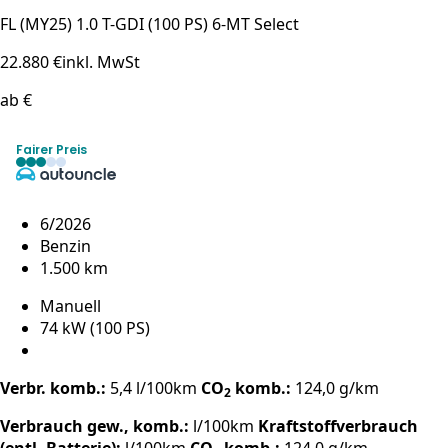
FL (MY25) 1.0 T-GDI (100 PS) 6-MT Select
22.880 €
inkl. MwSt
ab €
Fairer Preis
6/2026
Benzin
1.500 km
Manuell
74 kW (100 PS)
Verbr. komb.:
5,4 l/100km
CO
komb.:
124,0 g/km
2
Verbrauch gew., komb.:
l/100km
Kraftstoffverbrauch
(entl. Batterie):
l/100km
CO
komb.:
124,0 g/km