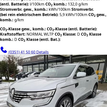
(entl. Batterie):
l/100km
CO
komb.:
132,0 g/km
2
Stromverbr. gew., komb.:
kWh/100km
Stromverbr.
(bei rein elektrischem Betrieb):
5,9 kWh/100km
CO
gew.,
2
komb.:
g/km
CO
-Klasse gew., komb.:
CO
-Klasse (entl. Batterie):
2
2
Kraftstoffart:
NORMAL
WLTP
CO
Klasse:
D
CO
Klasse
2
2
komb.:
D
CO
Klasse (entl. Bat.):
2
(0351) 41 50 60
Details