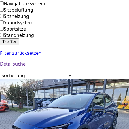
Navigationssystem
Sitzbelüftung
Sitzheizung
Soundsystem
Sportsitze
Standheizung
Treffer
Filter zurücksetzen
Detailsuche