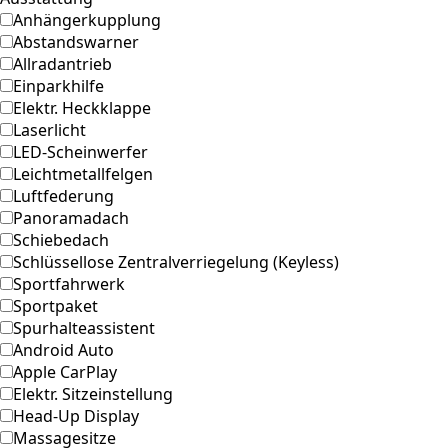
Anhängerkupplung
Abstandswarner
Allradantrieb
Einparkhilfe
Elektr. Heckklappe
Laserlicht
LED-Scheinwerfer
Leichtmetallfelgen
Luftfederung
Panoramadach
Schiebedach
Schlüssellose Zentralverriegelung (Keyless)
Sportfahrwerk
Sportpaket
Spurhalteassistent
Android Auto
Apple CarPlay
Elektr. Sitzeinstellung
Head-Up Display
Massagesitze