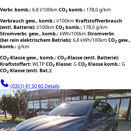
Verbr. komb.:
6,8 l/100km
CO
komb.:
178,0 g/km
2
Verbrauch gew., komb.:
l/100km
Kraftstoffverbrauch
(entl. Batterie):
l/100km
CO
komb.:
178,0 g/km
2
Stromverbr. gew., komb.:
kWh/100km
Stromverbr.
(bei rein elektrischem Betrieb):
6,8 kWh/100km
CO
gew.,
2
komb.:
g/km
CO
-Klasse gew., komb.:
CO
-Klasse (entl. Batterie):
2
2
Kraftstoffart:
WLTP
CO
Klasse:
G
CO
Klasse komb.:
G
2
2
CO
Klasse (entl. Bat.):
2
(0351) 41 50 60
Details