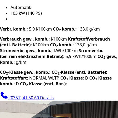
Automatik
103 kW (140 PS)
Verbr. komb.:
5,9 l/100km
CO
komb.:
133,0 g/km
2
Verbrauch gew., komb.:
l/100km
Kraftstoffverbrauch
(entl. Batterie):
l/100km
CO
komb.:
133,0 g/km
2
Stromverbr. gew., komb.:
kWh/100km
Stromverbr.
(bei rein elektrischem Betrieb):
5,9 kWh/100km
CO
gew.,
2
komb.:
g/km
CO
-Klasse gew., komb.:
CO
-Klasse (entl. Batterie):
2
2
Kraftstoffart:
NORMAL
WLTP
CO
Klasse:
D
CO
Klasse
2
2
komb.:
D
CO
Klasse (entl. Bat.):
2
(0351) 41 50 60
Details